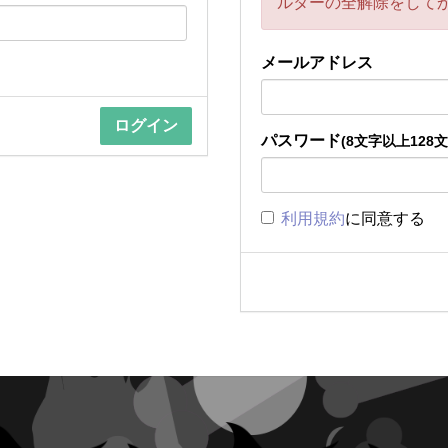
ルターの全解除をして
メールアドレス
パスワード
(8文字以上128
利用規約
に同意する