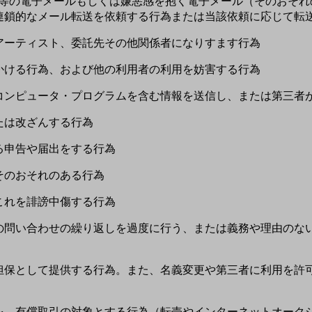
勧誘等の電子メールもしくは嫌悪感を抱く電子メール（そのおそ
連鎖的なメール転送を依頼する行為または当該依頼に応じて転
、アーティスト、委託先その他関係者になりすます行為
をかける行為、および他の利用者の利用を妨害する行為
害なコンピュータ・プログラムを含む情報を送信し、または第三者
または改ざんする行為
せる申告や届出をする行為
はそのおそれのある行為
しこれを誹謗中傷する行為
同様の問い合わせの繰り返しを過度に行う、または義務や理由の
譲渡、担保として提供する行為。また、名義変更や第三者に利用を
品等を、有償取引の対象とする行為（転売やインターネットオー