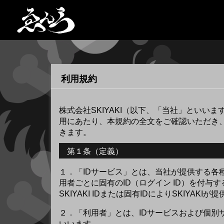
利用規約
株式会社SKIYAKI（以下、「当社」とい
用にあたり、本規約の全文をご確認いただき
きます。
第１条（定義）
１．
「IDサービス」とは、当社が提供する
用者ごとに固有のID（ログイン ID）を付
SKIYAKI IDまたは固有IDによりSKIY
２．
「利用者」とは、IDサービスおよび個
いいます。