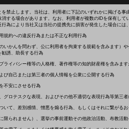
とを禁止します。当社は、利用者に下記のいずれかに掲げる事由
抹消する場合があります。なお、利用者が複数のIDを保有して
反行為により当社又は当社の提携先に損害が発生した場合には
の利用規約への違反行為または不正な利用行為
名目のいかんを問わず、公に利用者を拘束する規範を含みます）
を勧誘、助長する行為
権、プライバシー権等の人格権、著作権等の知的財産権を含みま
為および自己または第三者の個人情報を公衆に公開する行為
者を不安にさせる行為
表現、グロテスクな表現、およびその他不適切な表現行為等第三
性について、差別感情、憎悪を煽る行為、もしくはそれに繋がる
れらに限られません）、選挙の事前運動その他政治活動、布教活