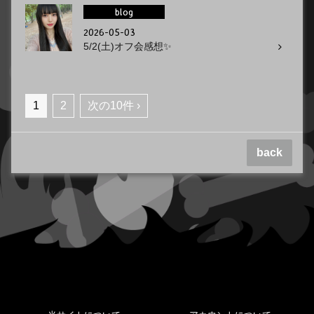
blog
2026-05-03
5/2(土)オフ会感想✨
1
2
次の10件 ›
back