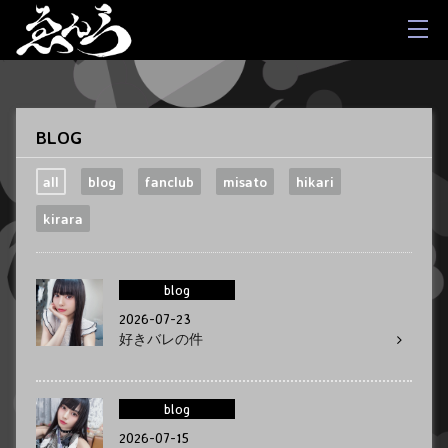
BLOG
all
blog
fanclub
misato
hikari
kirara
blog
2026-07-23
好きバレの件
blog
2026-07-15