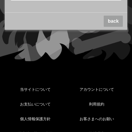
back
当サイトについて
アカウントについて
お支払いについて
利用規約
個人情報保護方針
お客さまへのお願い