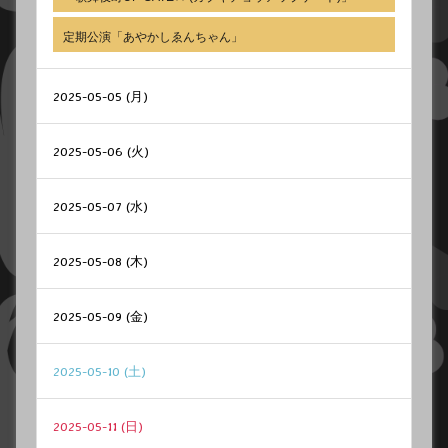
定期公演「あやかしゑんちゃん」
2025-05-05 (月)
2025-05-06 (火)
2025-05-07 (水)
2025-05-08 (木)
2025-05-09 (金)
2025-05-10 (土)
2025-05-11 (日)