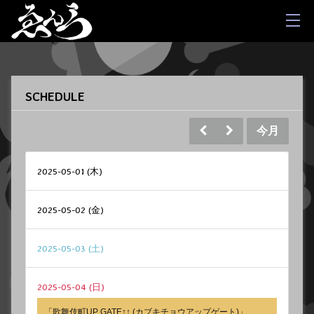
SCHEDULE
今月
2025-05-01 (木)
2025-05-02 (金)
2025-05-03 (土)
2025-05-04 (日)
「歌舞伎町UP GATE↑↑ (カブキチョウアップゲート)」