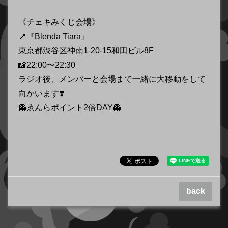
《チェキみくじ会場》
📍『Blenda Tiara』
東京都渋谷区神南1-20-15和田ビル8F
📸22:00〜22:30
ラジオ後、メンバーと会場まで一緒に大移動をして
向かいます❣️
👻ゑんらポイント2倍DAY👻
back